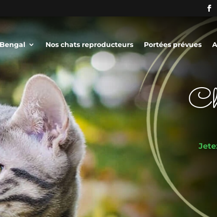
 Bengal
Nos chats reproducteurs
Portées prévues
A
Ch
Jete