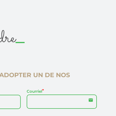
_
dre
ADOPTER UN DE NOS
Courriel
email