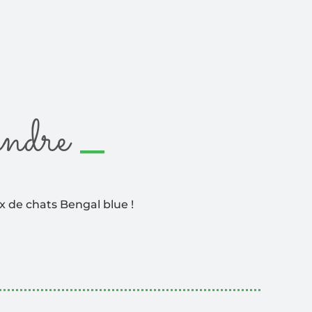
_
endre
 de chats Bengal blue !