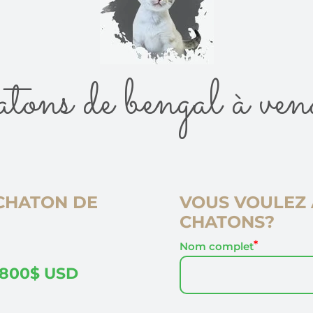
ons de bengal à ven
CHATON DE
VOUS VOULEZ 
CHATONS?
Nom complet
,800$ USD