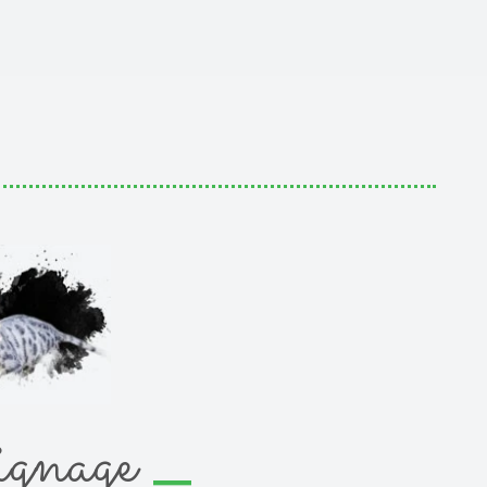
_
gnage