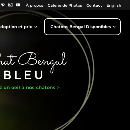
À propos
Galerie de Photos
Contact
English
doption et prix
Chatons Bengal Disponibles
at Bengal
BLEU
z un oeil à nos chatons >